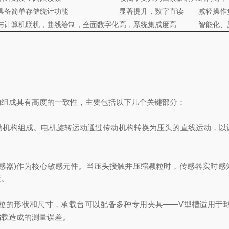
具备简单存储统计功能
显著提升，数字直读
减轻操作
与计算机联机，曲线绘制，全面数字化
高，系统集成度高
智能化、
组成具有高度的一致性，主要包括以下几个关键部分：
构组成。电机旋转运动通过传动机构转换为压头的直线运动，以
器)作为核心敏感元件。当压头接触并压缩颗粒时，传感器实时感
度。
的形状和尺寸，承载台可以配备多种专用夹具——V型槽适用于球
偏载造成的测量误差。