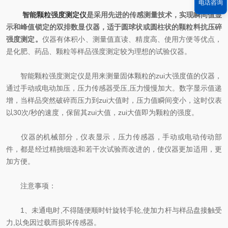
电话咨询
智能颗粒强度测定仪
是采用先进的传感测量技术，实现瞬间值显
示和峰值锁定的双排数显仪器，适于圆球状或圆柱状的颗粒料抗压碎
强度测定。
仪器有体积小、测量值直读、精度高、使用方便等优点，
是化肥、药品、颗粒等样品强度测定较为理想的试验仪器。
智能颗粒强度测定仪是用来测量固体颗粒的zui大强度值的仪器，
通过手动或电动加压，压力传感器受压,压力慢慢加大。数字显示值递
增，当样品突然破碎而压力到zui大值时，压力值瞬间变小，这时仪表
以30次/秒的速度，保留其zui大值，zui大值即为颗粒的强度。
仪器的机械部分，仪表显示，压力传感器，手动或电动传动部
件，都是经过精挑细选和若干次试验而改进的，使仪器更加适用，更
加方便。
注意事项：
1、未通电时,不得随便顺时针旋转手轮,使加力杆与样品盘接触受
力,以免因过载而损坏传感器。